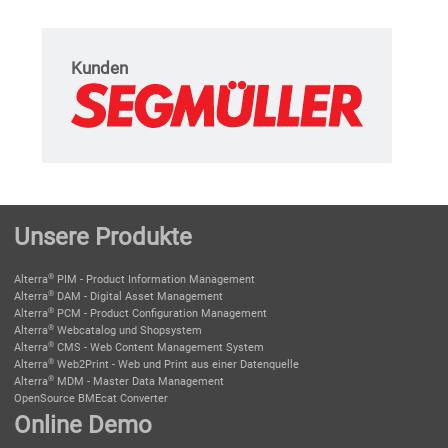
Kunden
Unsere Produkte
®
Alterra
PIM - Product Information Management
®
Alterra
DAM - Digital Asset Management
®
Alterra
PCM - Product Configuration Management
®
Alterra
Webcatalog und Shopsystem
®
Alterra
CMS - Web Content Management System
®
Alterra
Web2Print - Web und Print aus einer Datenquelle
®
Alterra
MDM - Master Data Management
OpenSource BMEcat Converter
Online Demo