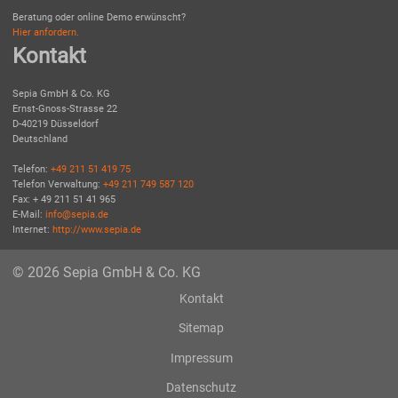
Beratung oder online Demo erwünscht?
Hier anfordern.
Kontakt
Sepia GmbH & Co. KG
Ernst-Gnoss-Strasse 22
D-40219 Düsseldorf
Deutschland
Telefon:
+49 211 51 419 75
Telefon Verwaltung:
+49 211 749 587 120
Fax: + 49 211 51 41 965
E-Mail:
info@sepia.de
Internet:
http://www.sepia.de
© 2026 Sepia GmbH & Co. KG
Kontakt
Sitemap
Impressum
Datenschutz