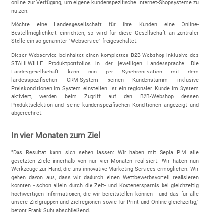
online zur Verfügung, um eigene kundenspezifische Internet-Shopsysteme zu
nutzen.
Möchte eine Landesgesellschaft für ihre Kunden eine Online-
Bestellmöglichkeit einrichten, so wird für diese Gesellschaft an zentraler
Stelle ein so genannter "Webservice" freigeschaltet.
Dieser Webservice beinhaltet einen kompletten B2B-Webshop inklusive des
STAHLWILLE Produktportfolios in der jeweiligen Landessprache. Die
Landesgesellschaft kann nun per Synchroni-sation mit dem
landesspezifischen CRM-System seinen Kundenstamm inklusive
Preiskonditionen im System einstellen. Ist ein regionaler Kunde im System
aktiviert, werden beim Zugriff auf den B2B-Webshop dessen
Produktselektion und seine kundenspezifischen Konditionen angezeigt und
abgerechnet.
In vier Monaten zum Ziel
"Das Resultat kann sich sehen lassen: Wir haben mit Sepia PIM alle
gesetzten Ziele innerhalb von nur vier Monaten realisiert. Wir haben nun
Werkzeuge zur Hand, die uns innovative Marketing-Services ermöglichen. Wir
gehen davon aus, dass wir dadurch einen Wettbewerbsvorteil realisieren
konnten - schon allein durch die Zeit- und Kostenersparnis bei gleichzeitig
hochwertigen Informationen, die wir bereitstellen können - und das für alle
unsere Zielgruppen und Zielregionen sowie für Print und Online gleichzeitig,"
betont Frank Suhr abschließend.