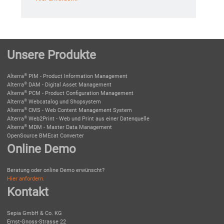
Unsere Produkte
®
Alterra
PIM - Product Information Management
®
Alterra
DAM - Digital Asset Management
®
Alterra
PCM - Product Configuration Management
®
Alterra
Webcatalog und Shopsystem
®
Alterra
CMS - Web Content Management System
®
Alterra
Web2Print - Web und Print aus einer Datenquelle
®
Alterra
MDM - Master Data Management
OpenSource BMEcat Converter
Online Demo
Beratung oder online Demo erwünscht?
Hier anfordern.
Kontakt
Sepia GmbH & Co. KG
Ernst-Gnoss-Strasse 22