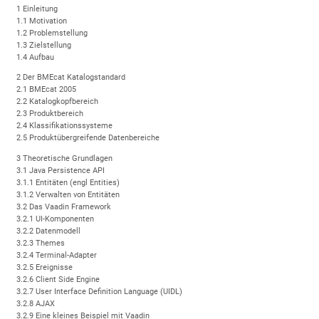
1 Einleitung
1.1 Motivation
1.2 Problemstellung
1.3 Zielstellung
1.4 Aufbau
2 Der BMEcat Katalogstandard
2.1 BMEcat 2005
2.2 Katalogkopfbereich
2.3 Produktbereich
2.4 Klassifikationssysteme
2.5 Produktübergreifende Datenbereiche
3 Theoretische Grundlagen
3.1 Java Persistence API
3.1.1 Entitäten (engl Entities)
3.1.2 Verwalten von Entitäten
3.2 Das Vaadin Framework
3.2.1 UI-Komponenten
3.2.2 Datenmodell
3.2.3 Themes
3.2.4 Terminal-Adapter
3.2.5 Ereignisse
3.2.6 Client Side Engine
3.2.7 User Interface Definition Language (UIDL)
3.2.8 AJAX
3.2.9 Eine kleines Beispiel mit Vaadin