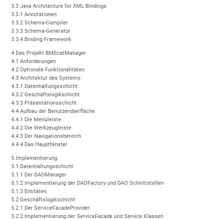
3.3 Java Architecture for XML Bindings
3.3.1 Annotationen
3.3.2 Schema-Compiler
3.3.3 Schema-Generator
3.3.4 Binding Framework
4 Das Projekt BMEcatManager
4.1 Anforderungen
4.2 Optionale Funktionalitäten
4.3 Architektur des Systems
4.3.1 Datenhaltungsschicht
4.3.2 Geschäftslogikschicht
4.3.3 Präsentationsschicht
4.4 Aufbau der Benutzeroberfläche
4.4.1 Die Menüleiste
4.4.2 Die Werkzeugleiste
4.4.3 Der Navigationsbereich
4.4.4 Das Hauptfenster
5 Implementierung
5.1 Datenhaltungsschicht
5.1.1 Der DAOManager
5.1.2 Implementierung der DAOFactory und DAO Schnittstellen
5.1.3 Entitäten
5.2 Geschäftslogikschicht
5.2.1 Der ServiceFacadeProvider
5.2.2 Implementierung der ServiceFacade und Service Klassen