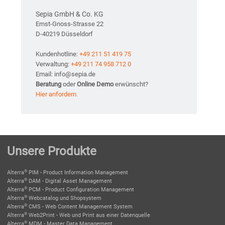
Sepia GmbH & Co. KG
Ernst-Gnoss-Strasse 22
D-40219 Düsseldorf
Kundenhotline:
+49 211 51 419 75
Verwaltung:
+49 211 74 958 712 0
Email: info@sepia.de
Beratung
oder
Online Demo
erwünscht?
Hier anfordern.
Unsere Produkte
®
Alterra
PIM - Product Information Management
®
Alterra
DAM - Digital Asset Management
®
Alterra
PCM - Product Configuration Management
®
Alterra
Webcatalog und Shopsystem
®
Alterra
CMS - Web Content Management System
®
Alterra
Web2Print - Web und Print aus einer Datenquelle
®
Alterra
MDM - Master Data Management