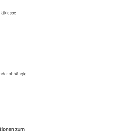
uktklasse
ander abhängig
ationen zum