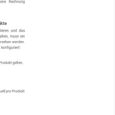
ebene Rechnung
ukte
tieren und das
alten, muss ein
versehen werden.
konfiguriert:
 Produkt gelten.
uell pro Produkt