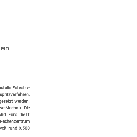
ein
tolin Eutectic -
spritzverfahren,
gesetzt werden.
eißtechnik. Die
rd. Euro. Die IT
m Rechenzentrum
weit rund 3.500