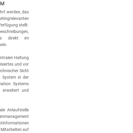
IM
ührt werden, das
ingrelevanten
erfügung stellt.
chreibungen,
ls direkt im
ein.
ntralen Haltung
isiertes und vor
chnischer Sicht
s System in der
mation Systems
g erweitert und
le Anlaufstelle
atenmanagement
uktinformationen
 Mitarbeiten auf