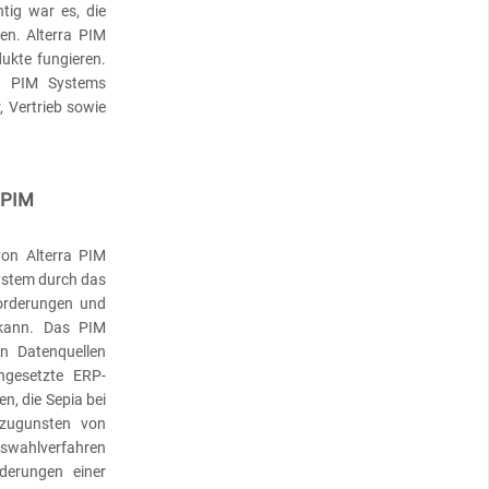
tig war es, die
n. Alterra PIM
ukte fungieren.
en PIM Systems
 Vertrieb sowie
 PIM
on Alterra PIM
ystem durch das
orderungen und
kann. Das PIM
en Datenquellen
ngesetzte ERP-
n, die Sepia bei
 zugunsten von
uswahlverfahren
derungen einer