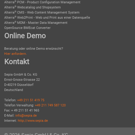
®
Alterra
PCM - Product Configuration Management
®
Alterra
Webcatalog und Shopsystem
®
Alterra
CMS - Web Content Management System
®
Alterra
Web2Print - Web und Print aus einer Datenquelle
®
Alterra
MDM - Master Data Management
OpenSource BMEcat Converter
Online Demo
Beratung oder online Demo erwünscht?
Hier anfordern.
Kontakt
Sepia GmbH & Co. KG
Ernst-Gnoss-Strasse 22
D-40219 Düsseldorf
Deutschland
Telefon:
+49 211 51 419 75
Telefon Verwaltung:
+49 211 749 587 120
Fax: + 49 211 51 41 965
E-Mail:
info@sepia.de
Internet:
http://www.sepia.de