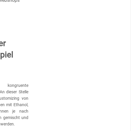
 Webshops
er
piel
 kongruente
An dieser Stelle
Customizing von
ten mit Ethanol,
önnen je nach
en gemischt und
“ werden.