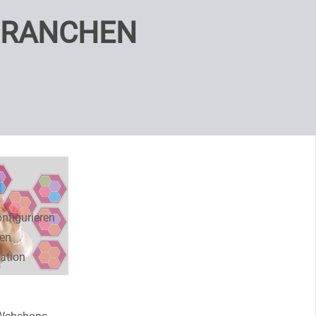
BRANCHEN
nfigurieren
hen
ation