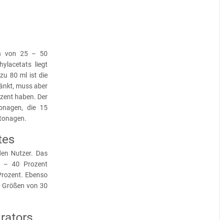
on von 25 – 50
ylacetats liegt
zu 80 ml ist die
ränkt, muss aber
zent haben. Der
onagen, die 15
rtonagen.
tes
den Nutzer. Das
5 – 40 Prozent
 Prozent. Ebenso
en Größen von 30
rators