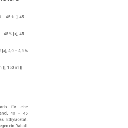
0 – 45 % [], 45 –
 – 45 % [x], 45 –
% [x], 4,0 – 4,5 %
l [], 150 ml []
ario für eine
anol, 40 – 45
s Ethylacetat.
wegen ein Rabatt