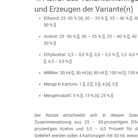
und Erzeugen der Variante(n)
Ethanol: 25 -30 % [x], 30 – 35 % [], 35 – 40 % [], 4
50 % []
Aceton: 25 -30 % [], 30 – 35 % [], 35 – 40 % [], 40
50 % []
Ethylacetat: 2,5 – 3,0 % [], 3,0 – 3,5 % [], 3,5 -4,0 
[], 4,5 – 5,0 % []
Milliliter:
30 ml [], 50 ml [x], 80 ml [], 100 ml [], 130 m
Menge in Kartons: 1 [], 2 [], 3 [], 4 [x], 5 []
Mengenrabatt: 5 % [], 15 % [x], 25 % []
Der Nutzer entscheidet sich in diesem Szen
Zusammensetzung aus 25 – 30-prozentigem Eth
prozentiges Aceton und 3,5 – 4,0 Prozent für da
Geliefert werden sollen 4 Kartonagen mit 50 ml, wes