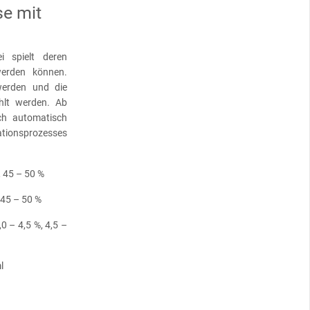
se mit
i spielt deren
werden können.
werden und die
hlt werden. Ab
h automatisch
ationsprozesses
, 45 – 50 %
 45 – 50 %
,0 – 4,5 %, 4,5 –
l