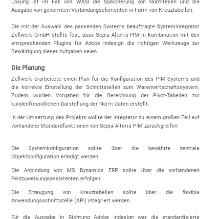
Lösung ist im Fall von WASI die Speicherung von Normteilen und die
Ausgabe von genormten Verbindungselementen in Form von Kreuztabellen.
Die mit der Auswahl des passenden Systems beauftragte Systemintegrator
Zellwerk GmbH stellte fest, dass Sepia Alterra PIM in Kombination mit den
entsprechenden Plugins für Adobe Indesign die richtigen Werkzeuge zur
Bewältigung dieser Aufgaben seien.
Die Planung
Zellwerk erarbeitete einen Plan für die Konfiguration des PIM-Systems und
die korrekte Einstellung der Schnittstellen zum Warenwirtschaftssystem.
Zudem wurden Vorgaben für die Berechnung der Pivot-Tabellen zur
kundenfreundlichen Darstellung der Norm-Daten erstellt.
In der Umsetzung des Projekts wollte der Integrator zu einem großen Teil auf
vorhandene Standardfunktionen von Sepia Alterra PIM zurückgreifen:
Die Systemkonfiguration sollte über die bewährte zentrale
Objektkonfiguration erledigt werden.
Die Anbindung von MS Dynamics ERP sollte über die vorhandenen
Feldzuweisungsassistenten erfolgen.
Die Erzeugung von Kreuztabellen sollte über die flexible
Anwendungsschnittstelle (API) integriert werden.
Für die Ausgabe in Richtung Adobe Indesign war die standardisierte