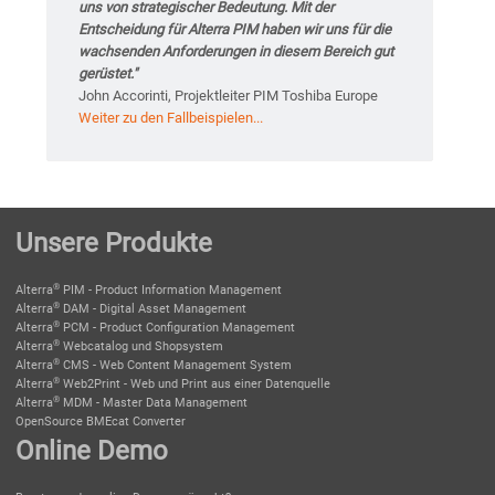
uns von strategischer Bedeutung. Mit der
Entscheidung für Alterra PIM haben wir uns für die
wachsenden Anforderungen in diesem Bereich gut
gerüstet."
John Accorinti, Projektleiter PIM Toshiba Europe
Weiter zu den Fallbeispielen...
Unsere Produkte
®
Alterra
PIM - Product Information Management
®
Alterra
DAM - Digital Asset Management
®
Alterra
PCM - Product Configuration Management
®
Alterra
Webcatalog und Shopsystem
®
Alterra
CMS - Web Content Management System
®
Alterra
Web2Print - Web und Print aus einer Datenquelle
®
Alterra
MDM - Master Data Management
OpenSource BMEcat Converter
Online Demo